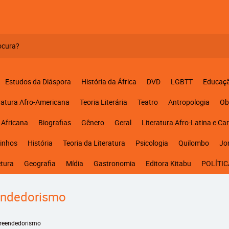
Estudos da Diáspora
História da África
DVD
LGBTT
Educaç
ratura Afro-Americana
Teoria Literária
Teatro
Antropologia
Ob
 Africana
Biografias
Gênero
Geral
Literatura Afro-Latina e Ca
inhos
História
Teoria da Literatura
Psicologia
Quilombo
Jo
etura
Geografia
Mídia
Gastronomia
Editora Kitabu
POLÍTIC
ndedorismo
reendedorismo