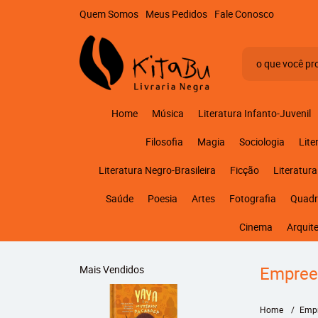
Quem Somos
Meus Pedidos
Fale Conosco
Home
Música
Literatura Infanto-Juvenil
Filosofia
Magia
Sociologia
Lite
Literatura Negro-Brasileira
Ficção
Literatura
Saúde
Poesia
Artes
Fotografia
Quadr
Cinema
Arquit
Empree
Mais Vendidos
Home
Emp