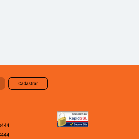
Cadastrar
8444
8444