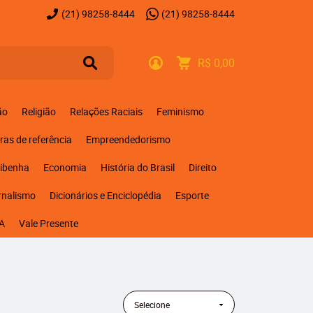
(21)
98258-8444
(21)
98258-8444
R$ 0,00
ão
Religião
Relações Raciais
Feminismo
ras de referência
Empreendedorismo
ribenha
Economia
História do Brasil
Direito
rnalismo
Dicionários e Enciclopédia
Esporte
A
Vale Presente
Selecione