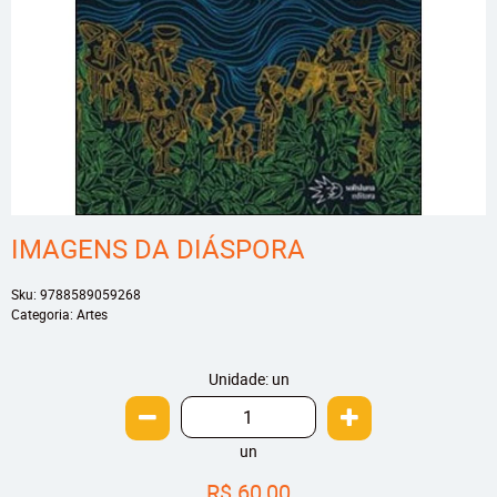
IMAGENS DA DIÁSPORA
Sku:
9788589059268
Categoria:
Artes
Unidade: un
un
R$ 60,00