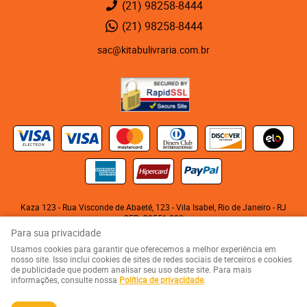
(21)
98258-8444
(21)
98258-8444
sac@kitabulivraria.com.br
Kaza 123 - Rua Visconde de Abaeté, 123
-
Vila Isabel, Rio de Janeiro
-
RJ
CEP: 20551-080
KITABU LIVRARIA NEGRA E EDITORA LTDA
Para sua privacidade
CNPJ: 05.510.992/0001-10
Usamos cookies para garantir que oferecemos a melhor experiência em
nosso site. Isso inclui cookies de sites de redes sociais de terceiros e cookies
de publicidade que podem analisar seu uso deste site. Para mais
LOJA VIRTUAL CRIADA POR
informações, consulte nossa
Política de privacidade
.