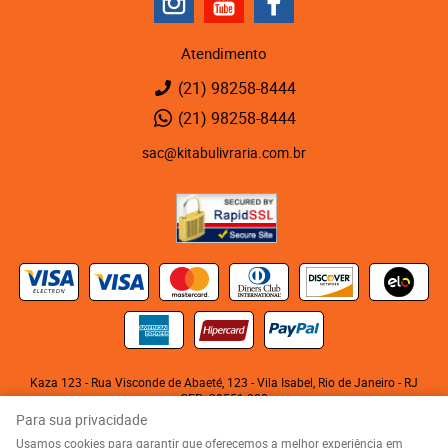
Atendimento
(21)
98258-8444
(21)
98258-8444
sac@kitabulivraria.com.br
Kaza 123 - Rua Visconde de Abaeté, 123
-
Vila Isabel, Rio de Janeiro
-
RJ
CEP: 20551-080
KITABU LIVRARIA NEGRA E EDITORA LTDA
Para sua privacidade
CNPJ: 05.510.992/0001-10
Usamos cookies para garantir que oferecemos a melhor experiência em