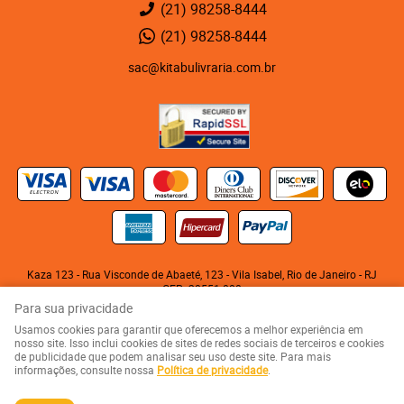
(21)
98258-8444
(21)
98258-8444
sac@kitabulivraria.com.br
Kaza 123 - Rua Visconde de Abaeté, 123
-
Vila Isabel, Rio de Janeiro
-
RJ
CEP: 20551-080
KITABU LIVRARIA NEGRA E EDITORA LTDA
Para sua privacidade
CNPJ: 05.510.992/0001-10
Usamos cookies para garantir que oferecemos a melhor experiência em
nosso site. Isso inclui cookies de sites de redes sociais de terceiros e cookies
de publicidade que podem analisar seu uso deste site. Para mais
LOJA VIRTUAL CRIADA POR
informações, consulte nossa
Política de privacidade
.