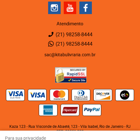
Atendimento
(21)
98258-8444
(21)
98258-8444
sac@kitabulivraria.com.br
Kaza 123 - Rua Visconde de Abaeté, 123
-
Vila Isabel, Rio de Janeiro
-
RJ
CEP: 20551-080
KITABU LIVRARIA NEGRA E EDITORA LTDA
Para sua privacidade