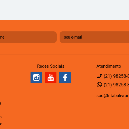
Redes Sociais
Atendimento
(21)
98258-
(21)
98258-
sac@kitabulivrar
s
is
de