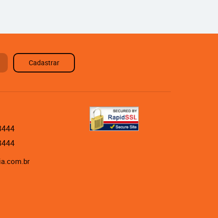
Cadastrar
8444
8444
ia.com.br