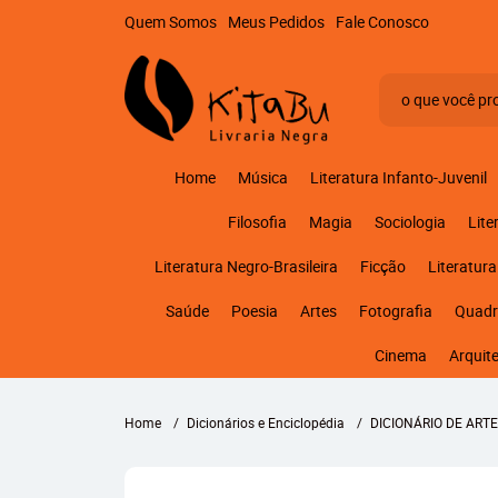
Quem Somos
Meus Pedidos
Fale Conosco
Home
Música
Literatura Infanto-Juvenil
Filosofia
Magia
Sociologia
Lite
Literatura Negro-Brasileira
Ficção
Literatura
Saúde
Poesia
Artes
Fotografia
Quadr
Cinema
Arquit
Home
Dicionários e Enciclopédia
DICIONÁRIO DE ART