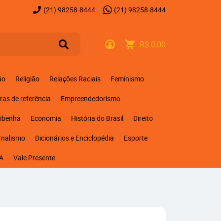
(21)
98258-8444
(21)
98258-8444
R$ 0,00
ão
Religião
Relações Raciais
Feminismo
ras de referência
Empreendedorismo
ribenha
Economia
História do Brasil
Direito
rnalismo
Dicionários e Enciclopédia
Esporte
A
Vale Presente