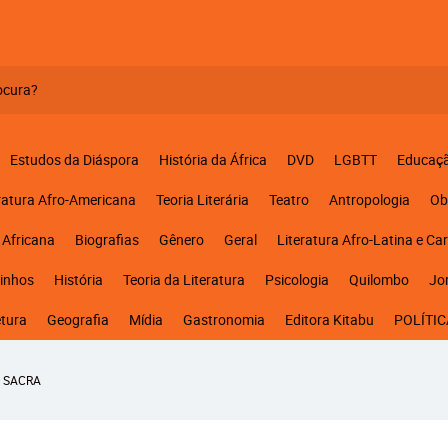
Estudos da Diáspora
História da África
DVD
LGBTT
Educaç
ratura Afro-Americana
Teoria Literária
Teatro
Antropologia
Ob
 Africana
Biografias
Gênero
Geral
Literatura Afro-Latina e Ca
inhos
História
Teoria da Literatura
Psicologia
Quilombo
Jo
etura
Geografia
Mídia
Gastronomia
Editora Kitabu
POLÍTIC
E SACRA