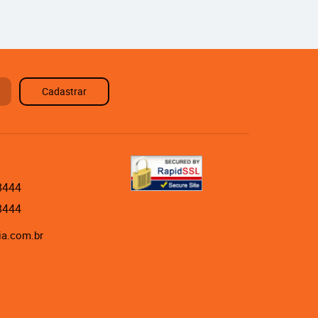
Cadastrar
8444
8444
ia.com.br