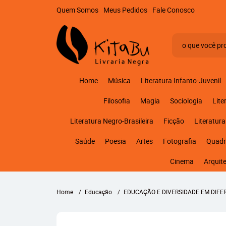
Quem Somos
Meus Pedidos
Fale Conosco
Home
Música
Literatura Infanto-Juvenil
Filosofia
Magia
Sociologia
Lite
Literatura Negro-Brasileira
Ficção
Literatura
Saúde
Poesia
Artes
Fotografia
Quadr
Cinema
Arquit
Home
Educação
EDUCAÇÃO E DIVERSIDADE EM DIF