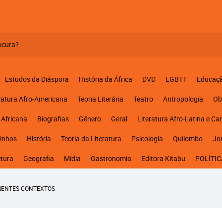
Estudos da Diáspora
História da África
DVD
LGBTT
Educaç
ratura Afro-Americana
Teoria Literária
Teatro
Antropologia
Ob
 Africana
Biografias
Gênero
Geral
Literatura Afro-Latina e Ca
inhos
História
Teoria da Literatura
Psicologia
Quilombo
Jo
etura
Geografia
Mídia
Gastronomia
Editora Kitabu
POLÍTIC
ERENTES CONTEXTOS