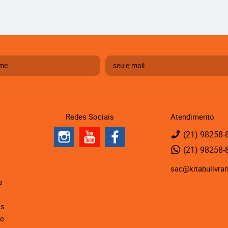
Redes Sociais
Atendimento
(21)
98258-
(21)
98258-
sac@kitabulivrar
s
is
de