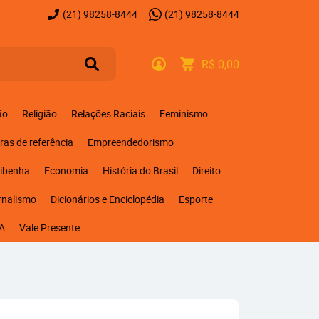
(21)
98258-8444
(21)
98258-8444
R$ 0,00
ão
Religião
Relações Raciais
Feminismo
ras de referência
Empreendedorismo
ribenha
Economia
História do Brasil
Direito
rnalismo
Dicionários e Enciclopédia
Esporte
A
Vale Presente