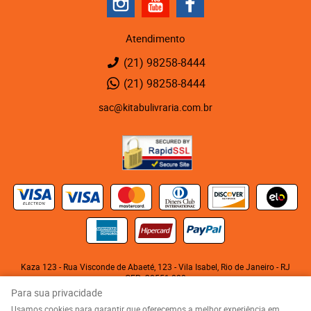
Atendimento
(21)
98258-8444
(21)
98258-8444
sac@kitabulivraria.com.br
Kaza 123 - Rua Visconde de Abaeté, 123
-
Vila Isabel, Rio de Janeiro
-
RJ
CEP: 20551-080
KITABU LIVRARIA NEGRA E EDITORA LTDA
Para sua privacidade
CNPJ: 05.510.992/0001-10
Usamos cookies para garantir que oferecemos a melhor experiência em