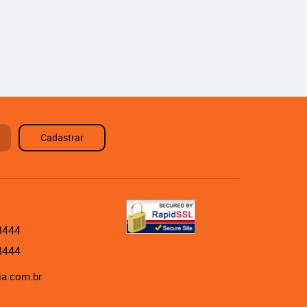
Cadastrar
8444
8444
ia.com.br