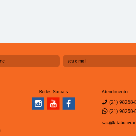
Redes Sociais
Atendimento
(21)
98258-
(21)
98258-
sac@kitabulivrar
s