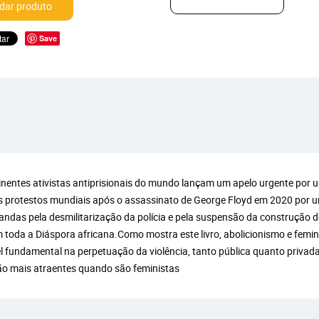
ar produto
Save
inentes ativistas antiprisionais do mundo lançam um apelo urgente por 
los protestos mundiais após o assassinato de George Floyd em 2020 por u
ndas pela desmilitarização da polícia e pela suspensão da construção de
toda a Diáspora africana.Como mostra este livro, abolicionismo e femin
 fundamental na perpetuação da violência, tanto pública quanto privada, 
 são mais atraentes quando são feministas