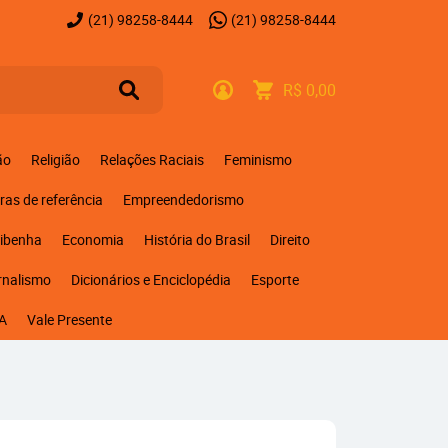
(21)
98258-8444
(21)
98258-8444
R$ 0,00
ão
Religião
Relações Raciais
Feminismo
ras de referência
Empreendedorismo
ribenha
Economia
História do Brasil
Direito
rnalismo
Dicionários e Enciclopédia
Esporte
A
Vale Presente