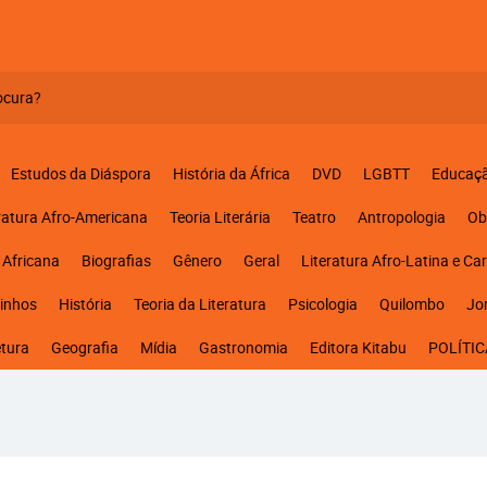
Estudos da Diáspora
História da África
DVD
LGBTT
Educaç
ratura Afro-Americana
Teoria Literária
Teatro
Antropologia
Ob
 Africana
Biografias
Gênero
Geral
Literatura Afro-Latina e Ca
inhos
História
Teoria da Literatura
Psicologia
Quilombo
Jo
etura
Geografia
Mídia
Gastronomia
Editora Kitabu
POLÍTIC