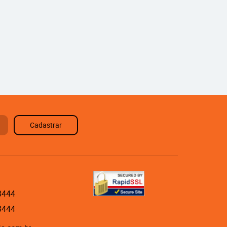
Cadastrar
8444
8444