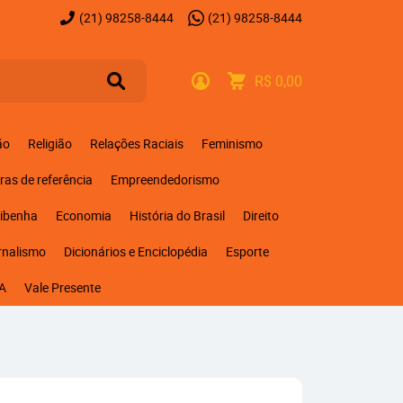
(21)
98258-8444
(21)
98258-8444
R$ 0,00
ão
Religião
Relações Raciais
Feminismo
ras de referência
Empreendedorismo
ribenha
Economia
História do Brasil
Direito
rnalismo
Dicionários e Enciclopédia
Esporte
A
Vale Presente