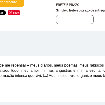
ar produto
FRETE E PRAZO
Simule o frete e o prazo de entre
Save
 de me repensar – meus diários, meus poemas, meus rabis
izou tudo: meu amor, minhas angústias e minha escrita.
rmação intensa que vivi. (...) Aqui, neste livro, organizo meus t