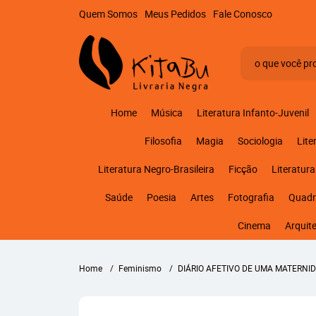
Quem Somos
Meus Pedidos
Fale Conosco
Home
Música
Literatura Infanto-Juvenil
Filosofia
Magia
Sociologia
Lite
Literatura Negro-Brasileira
Ficção
Literatura
Saúde
Poesia
Artes
Fotografia
Quadr
Cinema
Arquit
Home
Feminismo
DIÁRIO AFETIVO DE UMA MATERNID