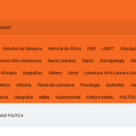
Estudos da Diáspora
História da África
DVD
LGBTT
Educaç
ratura Afro-Americana
Teoria Literária
Teatro
Antropologia
Ob
 Africana
Biografias
Gênero
Geral
Literatura Afro-Latina e Ca
inhos
História
Teoria da Literatura
Psicologia
Quilombo
Jo
etura
Geografia
Mídia
Gastronomia
Editora Kitabu
POLÍTIC
ADE POLÍTICA