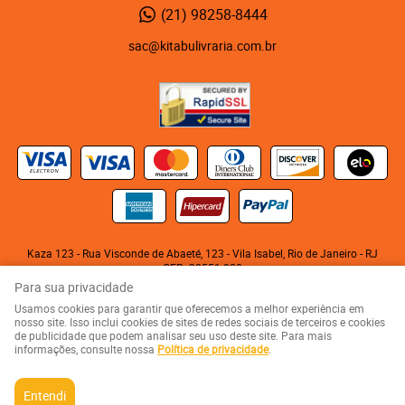
(21)
98258-8444
sac@kitabulivraria.com.br
Kaza 123 - Rua Visconde de Abaeté, 123
-
Vila Isabel, Rio de Janeiro
-
RJ
CEP: 20551-080
KITABU LIVRARIA NEGRA E EDITORA LTDA
Para sua privacidade
CNPJ: 05.510.992/0001-10
Usamos cookies para garantir que oferecemos a melhor experiência em
nosso site. Isso inclui cookies de sites de redes sociais de terceiros e cookies
de publicidade que podem analisar seu uso deste site. Para mais
LOJA VIRTUAL CRIADA POR
informações, consulte nossa
Política de privacidade
.
Entendi