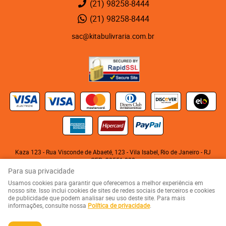
(21)
98258-8444
(21)
98258-8444
sac@kitabulivraria.com.br
Kaza 123 - Rua Visconde de Abaeté, 123
-
Vila Isabel, Rio de Janeiro
-
RJ
CEP: 20551-080
KITABU LIVRARIA NEGRA E EDITORA LTDA
Para sua privacidade
CNPJ: 05.510.992/0001-10
Usamos cookies para garantir que oferecemos a melhor experiência em
nosso site. Isso inclui cookies de sites de redes sociais de terceiros e cookies
de publicidade que podem analisar seu uso deste site. Para mais
LOJA VIRTUAL CRIADA POR
informações, consulte nossa
Política de privacidade
.