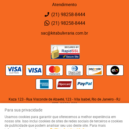
Atendimento
(21)
98258-8444
(21)
98258-8444
sac@kitabulivraria.com.br
Kaza 123 - Rua Visconde de Abaeté, 123
-
Vila Isabel, Rio de Janeiro
-
RJ
CEP: 20551-080
KITABU LIVRARIA NEGRA E EDITORA LTDA
Para sua privacidade
CNPJ: 05.510.992/0001-10
Usamos cookies para garantir que oferecemos a melhor experiência em
nosso site. Isso inclui cookies de sites de redes sociais de terceiros e cookies
de publicidade que podem analisar seu uso deste site. Para mais
LOJA VIRTUAL CRIADA POR