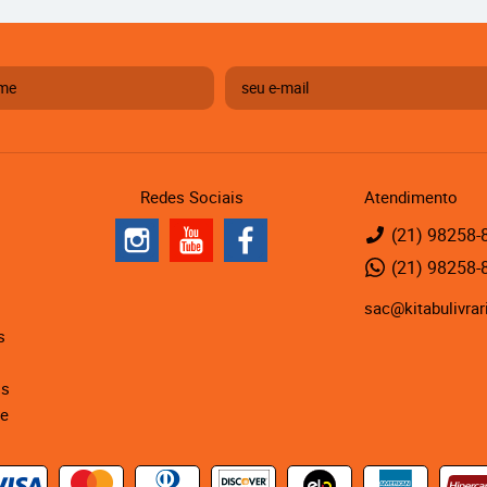
Redes Sociais
Atendimento
(21)
98258-
(21)
98258-
sac@kitabulivrar
s
is
de