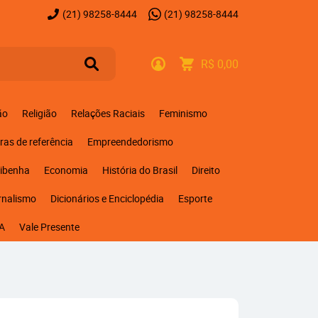
(21)
98258-8444
(21)
98258-8444
R$ 0,00
ão
Religião
Relações Raciais
Feminismo
ras de referência
Empreendedorismo
ribenha
Economia
História do Brasil
Direito
rnalismo
Dicionários e Enciclopédia
Esporte
A
Vale Presente