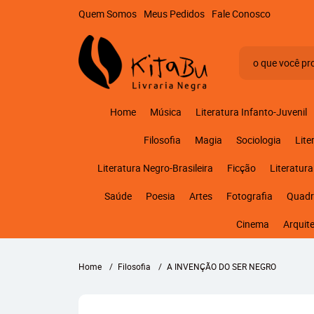
Quem Somos
Meus Pedidos
Fale Conosco
Home
Música
Literatura Infanto-Juvenil
Filosofia
Magia
Sociologia
Lite
Literatura Negro-Brasileira
Ficção
Literatura
Saúde
Poesia
Artes
Fotografia
Quadr
Cinema
Arquit
Home
Filosofia
A INVENÇÃO DO SER NEGRO