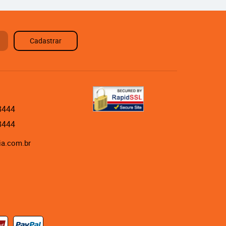
Cadastrar
8444
8444
ia.com.br