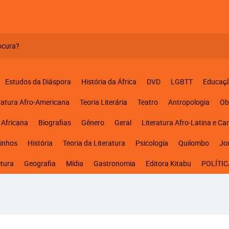
Estudos da Diáspora
História da África
DVD
LGBTT
Educaç
ratura Afro-Americana
Teoria Literária
Teatro
Antropologia
Ob
 Africana
Biografias
Gênero
Geral
Literatura Afro-Latina e Ca
inhos
História
Teoria da Literatura
Psicologia
Quilombo
Jo
etura
Geografia
Mídia
Gastronomia
Editora Kitabu
POLÍTIC