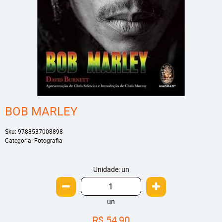
BOB MARLEY
Sku:
9788537008898
Categoria:
Fotografia
Unidade: un
un
R$ 54,90