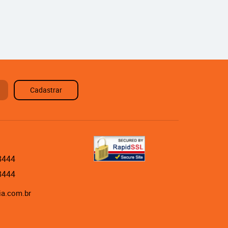
Cadastrar
8444
8444
ia.com.br