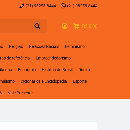
(21)
98258-8444
(21)
98258-8444
R$ 0,00
ão
Religião
Relações Raciais
Feminismo
ras de referência
Empreendedorismo
ribenha
Economia
História do Brasil
Direito
rnalismo
Dicionários e Enciclopédia
Esporte
A
Vale Presente