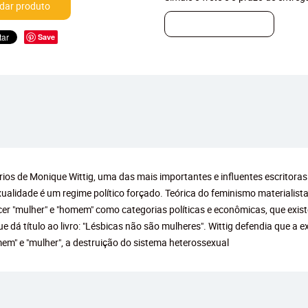
ar produto
Save
iterários de Monique Wittig, uma das mais importantes e influentes escrito
exualidade é um regime político forçado. Teórica do feminismo materialista
cer "mulher" e "homem" como categorias políticas e econômicas, que exi
ue dá título ao livro: "Lésbicas não são mulheres". Wittig defendia que a 
em" e "mulher", a destruição do sistema heterossexual