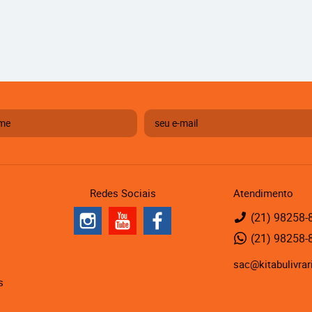
Redes Sociais
Atendimento
(21)
98258-
(21)
98258-
sac@kitabulivrar
s