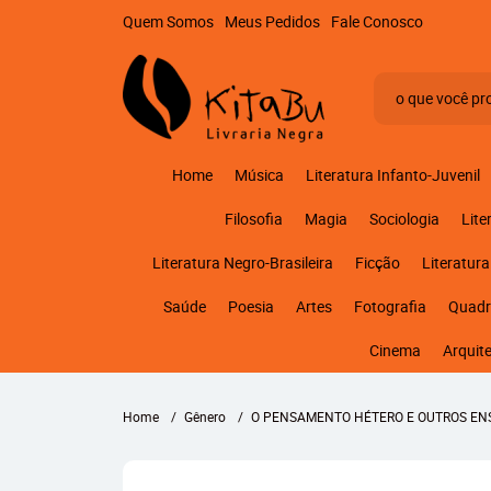
Quem Somos
Meus Pedidos
Fale Conosco
Home
Música
Literatura Infanto-Juvenil
Filosofia
Magia
Sociologia
Lite
Literatura Negro-Brasileira
Ficção
Literatura
Saúde
Poesia
Artes
Fotografia
Quadr
Cinema
Arquit
Home
Gênero
O PENSAMENTO HÉTERO E OUTROS EN