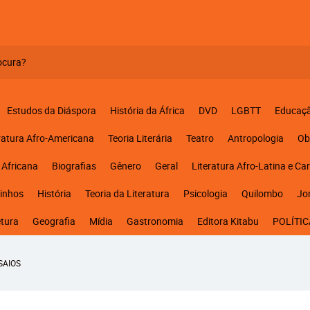
Estudos da Diáspora
História da África
DVD
LGBTT
Educaç
ratura Afro-Americana
Teoria Literária
Teatro
Antropologia
Ob
 Africana
Biografias
Gênero
Geral
Literatura Afro-Latina e Ca
inhos
História
Teoria da Literatura
Psicologia
Quilombo
Jo
etura
Geografia
Mídia
Gastronomia
Editora Kitabu
POLÍTIC
SAIOS