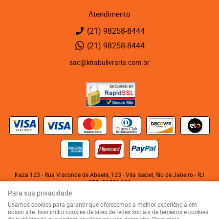
Atendimento
(21)
98258-8444
(21)
98258-8444
sac@kitabulivraria.com.br
Kaza 123 - Rua Visconde de Abaeté, 123
-
Vila Isabel, Rio de Janeiro
-
RJ
CEP: 20551-080
KITABU LIVRARIA NEGRA E EDITORA LTDA
Para sua privacidade
CNPJ: 05.510.992/0001-10
Usamos cookies para garantir que oferecemos a melhor experiência em
nosso site. Isso inclui cookies de sites de redes sociais de terceiros e cookies