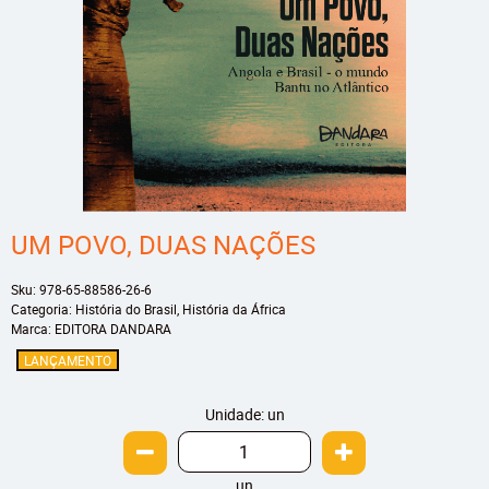
UM POVO, DUAS NAÇÕES
Sku:
978-65-88586-26-6
Categoria:
História do Brasil
,
História da África
Marca:
EDITORA DANDARA
LANÇAMENTO
Unidade: un
un