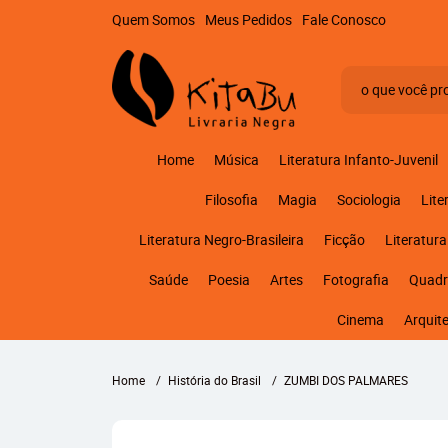
Quem Somos
Meus Pedidos
Fale Conosco
Home
Música
Literatura Infanto-Juvenil
Filosofia
Magia
Sociologia
Lite
Literatura Negro-Brasileira
Ficção
Literatura
Saúde
Poesia
Artes
Fotografia
Quadr
Cinema
Arquit
Home
História do Brasil
ZUMBI DOS PALMARES