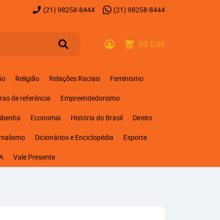
(21)
98258-8444
(21)
98258-8444
R$ 0,00
ão
Religião
Relações Raciais
Feminismo
ras de referência
Empreendedorismo
ribenha
Economia
História do Brasil
Direito
rnalismo
Dicionários e Enciclopédia
Esporte
A
Vale Presente