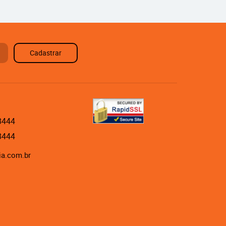
Cadastrar
8444
8444
ia.com.br