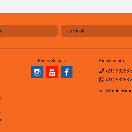
Redes Sociais
Atendimento
(21)
98258-
(21)
98258-
sac@kitabulivrar
s
is
de