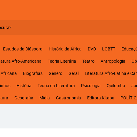
Estudos da Diáspora
História da África
DVD
LGBTT
Educaç
ratura Afro-Americana
Teoria Literária
Teatro
Antropologia
Ob
 Africana
Biografias
Gênero
Geral
Literatura Afro-Latina e Ca
inhos
História
Teoria da Literatura
Psicologia
Quilombo
Jo
etura
Geografia
Mídia
Gastronomia
Editora Kitabu
POLÍTIC