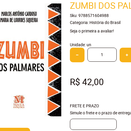
ZUMBI DOS P
Sku:
9788571604988
Categoria:
História do Brasil
Seja o primeira a avaliar!
Unidade: un
R$ 42,00
FRETE E PRAZO
Simule o frete e o prazo de entre