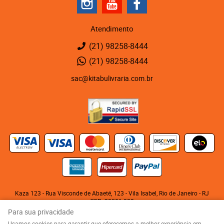
Atendimento
(21)
98258-8444
(21)
98258-8444
sac@kitabulivraria.com.br
Kaza 123 - Rua Visconde de Abaeté, 123
-
Vila Isabel, Rio de Janeiro
-
RJ
CEP: 20551-080
KITABU LIVRARIA NEGRA E EDITORA LTDA
Para sua privacidade
CNPJ: 05.510.992/0001-10
Usamos cookies para garantir que oferecemos a melhor experiência em