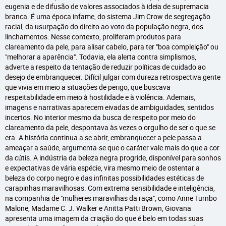
eugenia e de difusão de valores associados à ideia de supremacia
branca. É uma época infame, do sistema Jim Crow de segregação
racial, da usurpação do direito ao voto da população negra, dos
linchamentos. Nesse contexto, proliferam produtos para
clareamento da pele, para alisar cabelo, para ter "boa compleição" ou
"melhorar a aparência". Todavia, ela alerta contra simplismos,
adverte a respeito da tentação de reduzir políticas de cuidado ao
desejo de embranquecer. Difícil julgar com dureza retrospectiva gente
que vivia em meio a situações de perigo, que buscava
respeitabilidade em meio à hostilidade e à violência. Ademais,
imagens e narrativas aparecem eivadas de ambiguidades, sentidos
incertos. No interior mesmo da busca de respeito por meio do
clareamento da pele, despontava às vezes o orgulho de ser o que se
era. A história continua a se abrir, embranquecer a pele passa a
ameaçar a saúde, argumenta-se que o caráter vale mais do que a cor
da cútis. A indústria da beleza negra progride, disponível para sonhos
e expectativas de vária espécie, vira mesmo meio de ostentar a
beleza do corpo negro e das infinitas possibilidades estéticas de
carapinhas maravilhosas. Com extrema sensibilidade e inteligência,
na companhia de "mulheres maravilhas da raça", como Anne Turnbo
Malone, Madame C. J. Walker e Anitta Patti Brown, Giovana
apresenta uma imagem da criação do que é belo em todas suas