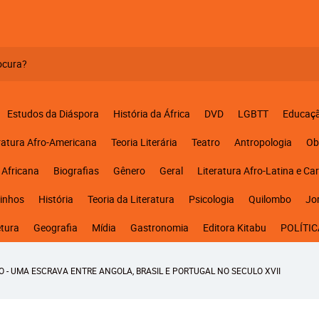
Estudos da Diáspora
História da África
DVD
LGBTT
Educaç
ratura Afro-Americana
Teoria Literária
Teatro
Antropologia
Ob
 Africana
Biografias
Gênero
Geral
Literatura Afro-Latina e Ca
inhos
História
Teoria da Literatura
Psicologia
Quilombo
Jo
etura
Geografia
Mídia
Gastronomia
Editora Kitabu
POLÍTIC
ÃO - UMA ESCRAVA ENTRE ANGOLA, BRASIL E PORTUGAL NO SECULO XVII