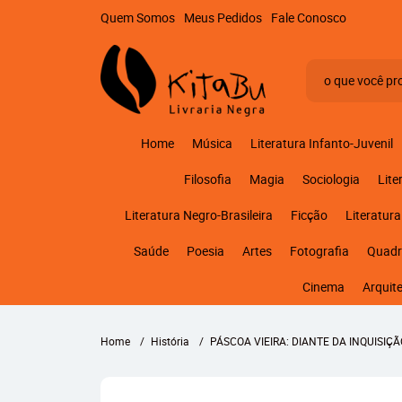
Quem Somos
Meus Pedidos
Fale Conosco
Home
Música
Literatura Infanto-Juvenil
Filosofia
Magia
Sociologia
Lite
Literatura Negro-Brasileira
Ficção
Literatura
Saúde
Poesia
Artes
Fotografia
Quadr
Cinema
Arquit
Home
História
PÁSCOA VIEIRA: DIANTE DA INQUISIÇ