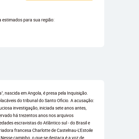
ga estimados para sua região:
a", nascida em Angola, é presa pela Inquisição.
lacáveis do tribunal do Santo Oficio. A acusação:
ciosa investigação, iniciada sete anos antes,
servado há trezentos anos nos arquivos
ades escravistas do Atlântico sul - do Brasil e
riadora francesa Charlotte de Castelnau-L'Estoile
. Nesse caminho, o que se destaca é a voz de