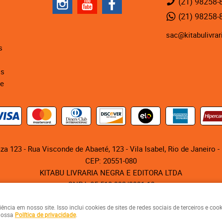
(21)
98258-
(21)
98258-
sac@kitabulivrar
s
is
de
za 123 - Rua Visconde de Abaeté, 123
-
Vila Isabel, Rio de Janeiro
-
CEP: 20551-080
KITABU LIVRARIA NEGRA E EDITORA LTDA
CNPJ: 05.510.992/0001-10
cia em nosso site. Isso inclui cookies de sites de redes sociais de terceiros e co
LOJA VIRTUAL CRIADA POR
 nossa
Política de privacidade
.