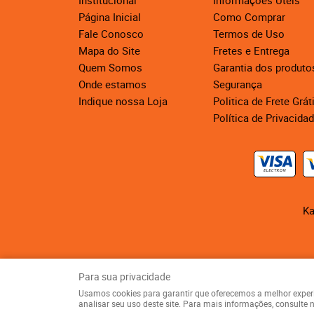
Institucional
Informações Úteis
Página Inicial
Como Comprar
Fale Conosco
Termos de Uso
Mapa do Site
Fretes e Entrega
Quem Somos
Garantia dos produto
Onde estamos
Segurança
Indique nossa Loja
Politica de Frete Grát
Política de Privacida
Ka
Para sua privacidade
Usamos cookies para garantir que oferecemos a melhor experiên
analisar seu uso deste site. Para mais informações, consulte