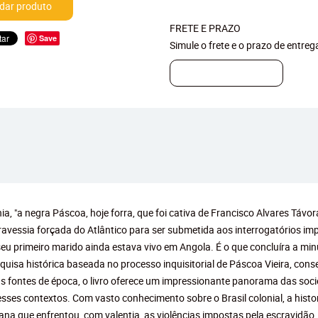
ar produto
FRETE E PRAZO
Save
Simule o frete e o prazo de entre
a, "a negra Páscoa, hoje forra, que foi cativa de Francisco Alvares Távor
avessia forçada do Atlântico para ser submetida aos interrogatórios imp
eu primeiro marido ainda estava vivo em Angola. É o que concluíra a minu
squisa histórica baseada no processo inquisitorial de Páscoa Vieira, con
as fontes de época, o livro oferece um impressionante panorama das socied
 nesses contextos. Com vasto conhecimento sobre o Brasil colonial, a histo
cana que enfrentou, com valentia, as violências impostas pela escravidão