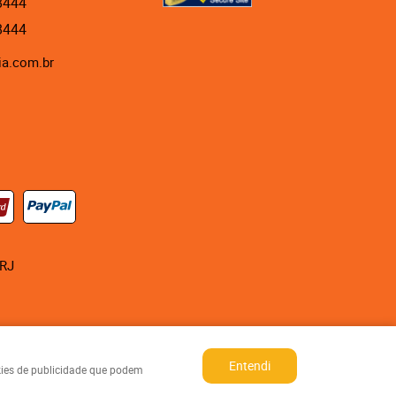
8444
8444
ia.com.br
RJ
Entendi
okies de publicidade que podem