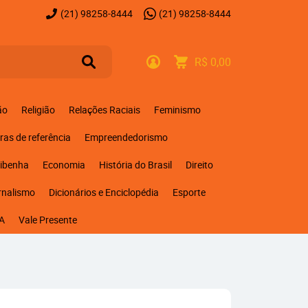
(21)
98258-8444
(21)
98258-8444
R$ 0,00
ão
Religião
Relações Raciais
Feminismo
ras de referência
Empreendedorismo
ribenha
Economia
História do Brasil
Direito
rnalismo
Dicionários e Enciclopédia
Esporte
A
Vale Presente