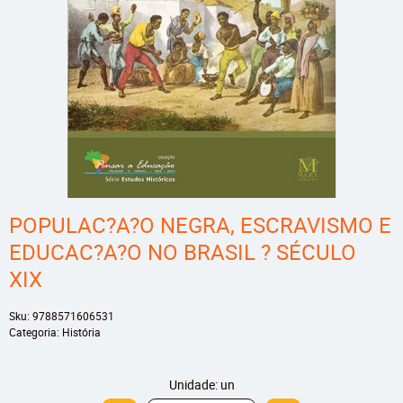
POPULAC?A?O NEGRA, ESCRAVISMO E
EDUCAC?A?O NO BRASIL ? SÉCULO
XIX
Sku:
9788571606531
Categoria:
História
Unidade: un