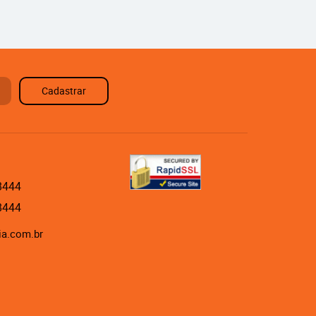
Cadastrar
8444
8444
ia.com.br