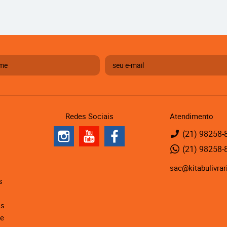
Redes Sociais
Atendimento
(21)
98258-
(21)
98258-
sac@kitabulivrar
s
is
de