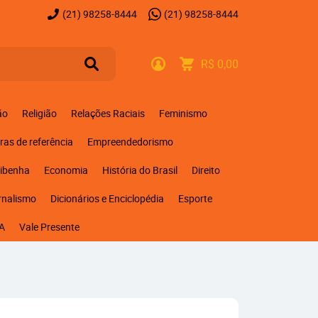
(21)
98258-8444
(21)
98258-8444
R$ 0,00
ão
Religião
Relações Raciais
Feminismo
ras de referência
Empreendedorismo
ribenha
Economia
História do Brasil
Direito
rnalismo
Dicionários e Enciclopédia
Esporte
A
Vale Presente