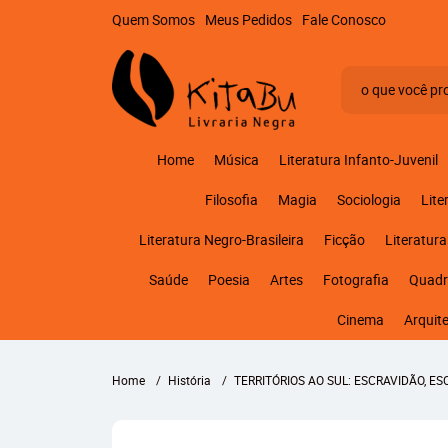
Quem Somos
Meus Pedidos
Fale Conosco
Home
Música
Literatura Infanto-Juvenil
Filosofia
Magia
Sociologia
Lite
Literatura Negro-Brasileira
Ficção
Literatura
Saúde
Poesia
Artes
Fotografia
Quadr
Cinema
Arquit
Home
História
TERRITÓRIOS AO SUL: ESCRAVIDÃO, E