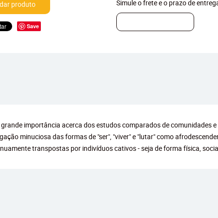
Simule o frete e o prazo de entre
ar produto
Save
 de grande importância acerca dos estudos comparados de comunidades e g
tigação minuciosa das formas de "ser", "viver" e "lutar" como afrodescend
uamente transpostas por indivíduos cativos - seja de forma física, socia