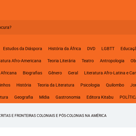
Estudos da Diáspora
História da África
DVD
LGBTT
Educaç
ratura Afro-Americana
Teoria Literária
Teatro
Antropologia
Ob
 Africana
Biografias
Gênero
Geral
Literatura Afro-Latina e Ca
inhos
História
Teoria da Literatura
Psicologia
Quilombo
Jo
etura
Geografia
Mídia
Gastronomia
Editora Kitabu
POLÍTIC
SCRITAS E FRONTEIRAS COLONIAIS E PÓS-COLONIAS NA AMÉRICA