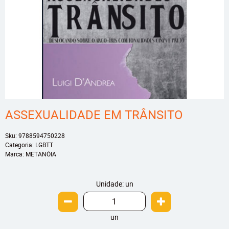
ASSEXUALIDADE EM TRÂNSITO
Sku:
9788594750228
Categoria:
LGBTT
Marca:
METANÓIA
Unidade: un
un