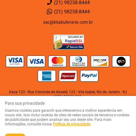
(21)
98258-8444
(21)
98258-8444
sac@kitabulivraria.com.br
Kaza 123 - Rua Visconde de Abaeté, 123
-
Vila Isabel, Rio de Janeiro
-
RJ
CEP: 20551-080
KITABU LIVRARIA NEGRA E EDITORA LTDA
Para sua privacidade
CNPJ: 05.510.992/0001-10
Usamos cookies para garantir que oferecemos a melhor experiência em
nosso site. Isso inclui cookies de sites de redes sociais de terceiros e cookies
de publicidade que podem analisar seu uso deste site. Para mais
LOJA VIRTUAL CRIADA POR
informações, consulte nossa
Política de privacidade
.