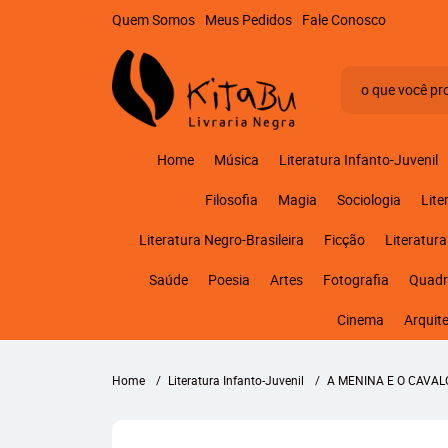
Quem Somos
Meus Pedidos
Fale Conosco
Home
Música
Literatura Infanto-Juvenil
Filosofia
Magia
Sociologia
Lite
Literatura Negro-Brasileira
Ficção
Literatura
Saúde
Poesia
Artes
Fotografia
Quadr
Cinema
Arquit
Home
Literatura Infanto-Juvenil
A MENINA E O CAVAL