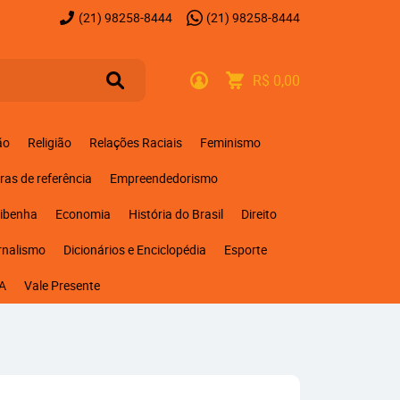
(21)
98258-8444
(21)
98258-8444
R$ 0,00
ão
Religião
Relações Raciais
Feminismo
ras de referência
Empreendedorismo
ribenha
Economia
História do Brasil
Direito
rnalismo
Dicionários e Enciclopédia
Esporte
A
Vale Presente