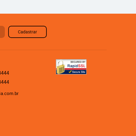
Cadastrar
8444
8444
ia.com.br