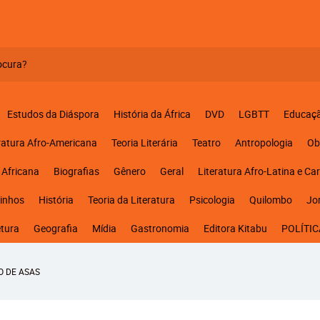
Estudos da Diáspora
História da África
DVD
LGBTT
Educaç
ratura Afro-Americana
Teoria Literária
Teatro
Antropologia
Ob
 Africana
Biografias
Gênero
Geral
Literatura Afro-Latina e Ca
inhos
História
Teoria da Literatura
Psicologia
Quilombo
Jo
etura
Geografia
Mídia
Gastronomia
Editora Kitabu
POLÍTIC
O DE ASAS