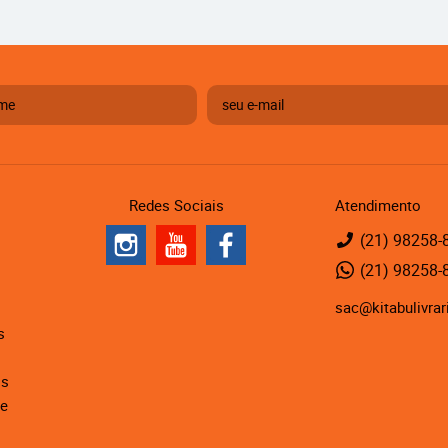
Redes Sociais
Atendimento
(21)
98258-
(21)
98258-
sac@kitabulivrar
s
is
de