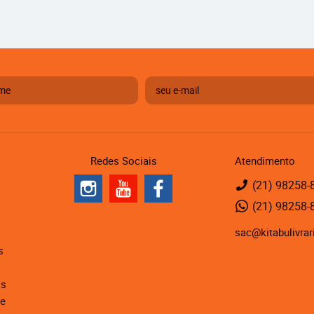
Redes Sociais
Atendimento
(21)
98258-
(21)
98258-
sac@kitabulivrar
s
is
de