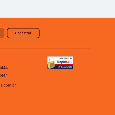
Cadastrar
8444
8444
ia.com.br