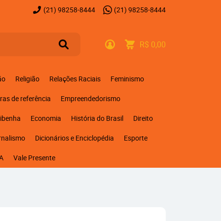
(21)
98258-8444
(21)
98258-8444
R$ 0,00
ão
Religião
Relações Raciais
Feminismo
ras de referência
Empreendedorismo
ribenha
Economia
História do Brasil
Direito
rnalismo
Dicionários e Enciclopédia
Esporte
A
Vale Presente