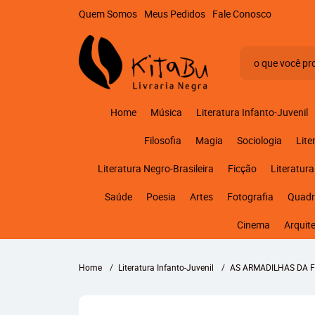
Quem Somos
Meus Pedidos
Fale Conosco
Home
Música
Literatura Infanto-Juvenil
Filosofia
Magia
Sociologia
Lite
Literatura Negro-Brasileira
Ficção
Literatura
Saúde
Poesia
Artes
Fotografia
Quadr
Cinema
Arquit
Home
Literatura Infanto-Juvenil
AS ARMADILHAS DA 