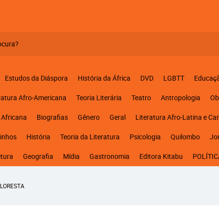
Estudos da Diáspora
História da África
DVD
LGBTT
Educaç
ratura Afro-Americana
Teoria Literária
Teatro
Antropologia
Ob
 Africana
Biografias
Gênero
Geral
Literatura Afro-Latina e Ca
inhos
História
Teoria da Literatura
Psicologia
Quilombo
Jo
etura
Geografia
Mídia
Gastronomia
Editora Kitabu
POLÍTIC
FLORESTA