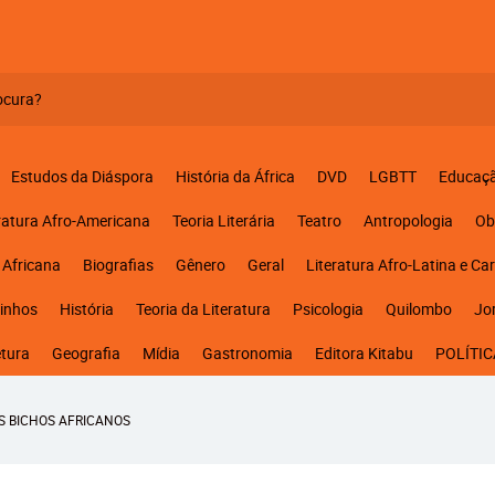
Estudos da Diáspora
História da África
DVD
LGBTT
Educaç
ratura Afro-Americana
Teoria Literária
Teatro
Antropologia
Ob
 Africana
Biografias
Gênero
Geral
Literatura Afro-Latina e Ca
inhos
História
Teoria da Literatura
Psicologia
Quilombo
Jo
etura
Geografia
Mídia
Gastronomia
Editora Kitabu
POLÍTIC
S BICHOS AFRICANOS