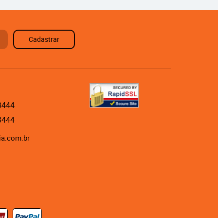
Cadastrar
8444
8444
ia.com.br