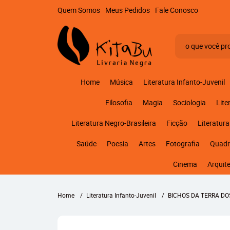
Quem Somos
Meus Pedidos
Fale Conosco
Home
Música
Literatura Infanto-Juvenil
Filosofia
Magia
Sociologia
Lite
Literatura Negro-Brasileira
Ficção
Literatura
Saúde
Poesia
Artes
Fotografia
Quadr
Cinema
Arquit
Home
Literatura Infanto-Juvenil
BICHOS DA TERRA DO