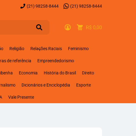
(21)
98258-8444
(21)
98258-8444
R$ 0,00
ão
Religião
Relações Raciais
Feminismo
ras de referência
Empreendedorismo
ribenha
Economia
História do Brasil
Direito
rnalismo
Dicionários e Enciclopédia
Esporte
A
Vale Presente