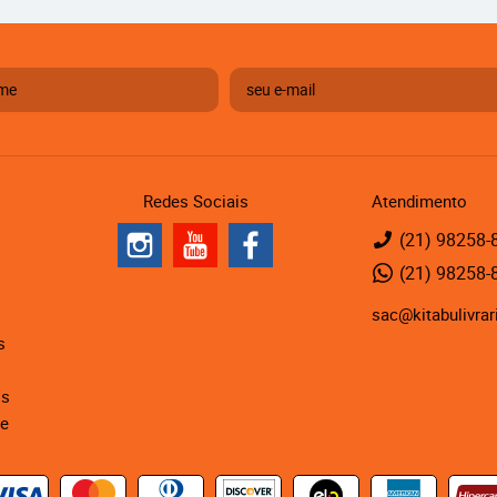
Redes Sociais
Atendimento
(21)
98258-
(21)
98258-
sac@kitabulivrar
s
is
de