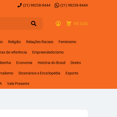
(21)
98258-8444
(21)
98258-8444
R$ 0,00
ão
Religião
Relações Raciais
Feminismo
ras de referência
Empreendedorismo
ribenha
Economia
História do Brasil
Direito
rnalismo
Dicionários e Enciclopédia
Esporte
A
Vale Presente