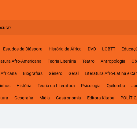
Estudos da Diáspora
História da África
DVD
LGBTT
Educaç
ratura Afro-Americana
Teoria Literária
Teatro
Antropologia
Ob
 Africana
Biografias
Gênero
Geral
Literatura Afro-Latina e Ca
inhos
História
Teoria da Literatura
Psicologia
Quilombo
Jo
etura
Geografia
Mídia
Gastronomia
Editora Kitabu
POLÍTIC