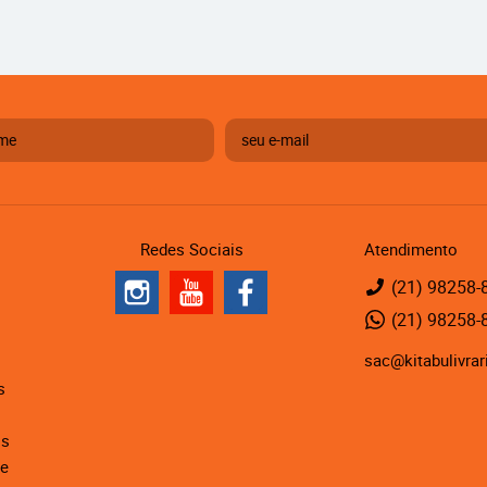
Redes Sociais
Atendimento
(21)
98258-
(21)
98258-
sac@kitabulivrar
s
is
de