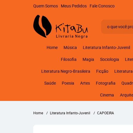
Quem Somos
Meus Pedidos
Fale Conosco
Home
Música
Literatura Infanto-Juvenil
Filosofia
Magia
Sociologia
Lite
Literatura Negro-Brasileira
Ficção
Literatura
Saúde
Poesia
Artes
Fotografia
Quadr
Cinema
Arquit
Home
Literatura Infanto-Juvenil
CAPOEIRA