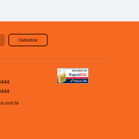
Cadastrar
8444
8444
ia.com.br