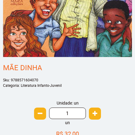
MÃE DINHA
Sku:
9788571604070
Categoria:
Literatura Infanto-Juvenil
Unidade: un
un
R$ 32,00