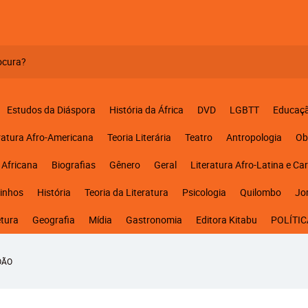
Estudos da Diáspora
História da África
DVD
LGBTT
Educaç
ratura Afro-Americana
Teoria Literária
Teatro
Antropologia
Ob
 Africana
Biografias
Gênero
Geral
Literatura Afro-Latina e Ca
inhos
História
Teoria da Literatura
Psicologia
Quilombo
Jo
etura
Geografia
Mídia
Gastronomia
Editora Kitabu
POLÍTIC
OÃO