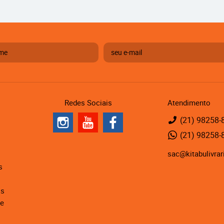
Redes Sociais
Atendimento
(21)
98258-
(21)
98258-
sac@kitabulivrar
s
is
de