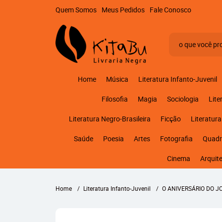
Quem Somos
Meus Pedidos
Fale Conosco
Home
Música
Literatura Infanto-Juvenil
Filosofia
Magia
Sociologia
Lite
Literatura Negro-Brasileira
Ficção
Literatura
Saúde
Poesia
Artes
Fotografia
Quadr
Cinema
Arquit
Home
Literatura Infanto-Juvenil
O ANIVERSÁRIO DO J