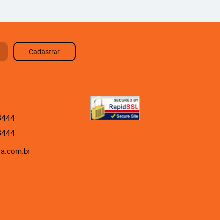
Cadastrar
8444
8444
ia.com.br