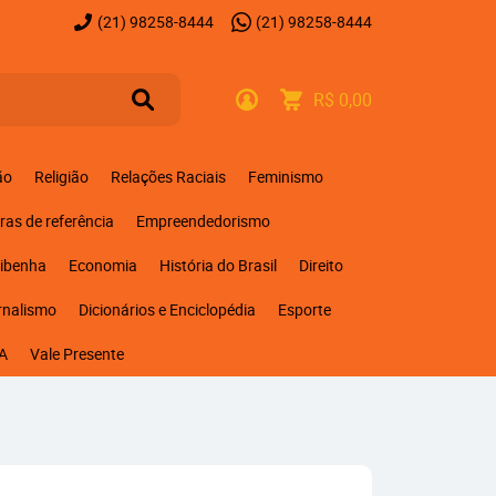
(21)
98258-8444
(21)
98258-8444
R$ 0,00
ão
Religião
Relações Raciais
Feminismo
ras de referência
Empreendedorismo
ribenha
Economia
História do Brasil
Direito
rnalismo
Dicionários e Enciclopédia
Esporte
A
Vale Presente