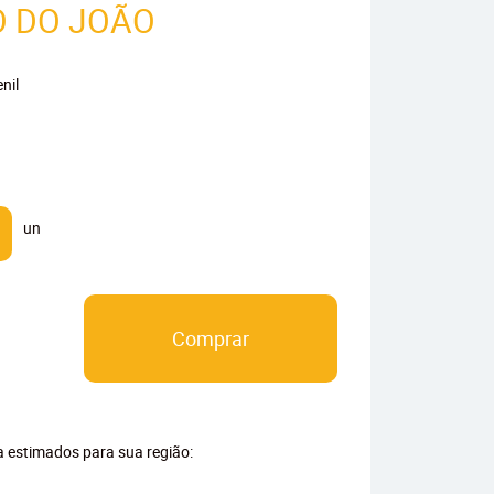
O DO JOÃO
nil
un
Comprar
ga estimados para sua região: