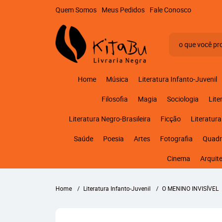
Quem Somos
Meus Pedidos
Fale Conosco
Home
Música
Literatura Infanto-Juvenil
Filosofia
Magia
Sociologia
Lite
Literatura Negro-Brasileira
Ficção
Literatura
Saúde
Poesia
Artes
Fotografia
Quadr
Cinema
Arquit
Home
Literatura Infanto-Juvenil
O MENINO INVISÍVEL