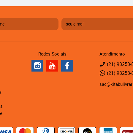
Redes Sociais
Atendimento
(21)
98258-
(21)
98258-
sac@kitabulivrar
s
is
de