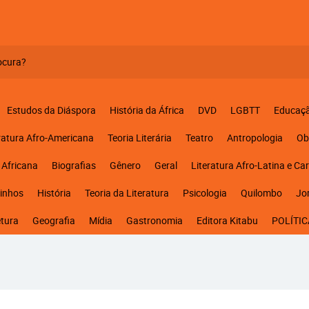
Estudos da Diáspora
História da África
DVD
LGBTT
Educaç
ratura Afro-Americana
Teoria Literária
Teatro
Antropologia
Ob
 Africana
Biografias
Gênero
Geral
Literatura Afro-Latina e Ca
inhos
História
Teoria da Literatura
Psicologia
Quilombo
Jo
etura
Geografia
Mídia
Gastronomia
Editora Kitabu
POLÍTIC