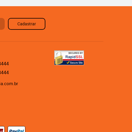
Cadastrar
8444
8444
ia.com.br