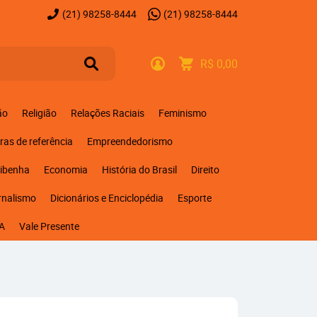
(21)
98258-8444
(21)
98258-8444
R$ 0,00
ão
Religião
Relações Raciais
Feminismo
ras de referência
Empreendedorismo
ribenha
Economia
História do Brasil
Direito
rnalismo
Dicionários e Enciclopédia
Esporte
A
Vale Presente