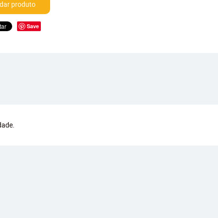
ar produto
Save
dade.