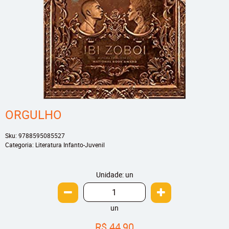
ORGULHO
Sku:
9788595085527
Categoria:
Literatura Infanto-Juvenil
Unidade: un
un
R$ 44,90