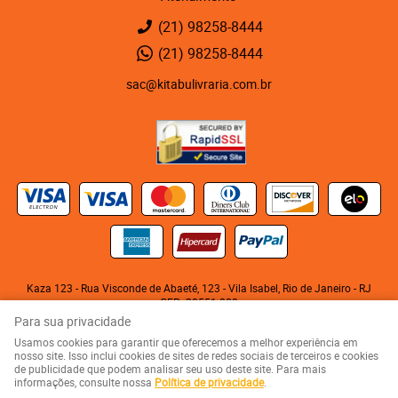
(21)
98258-8444
(21)
98258-8444
sac@kitabulivraria.com.br
Kaza 123 - Rua Visconde de Abaeté, 123
-
Vila Isabel, Rio de Janeiro
-
RJ
CEP: 20551-080
KITABU LIVRARIA NEGRA E EDITORA LTDA
Para sua privacidade
CNPJ: 05.510.992/0001-10
Usamos cookies para garantir que oferecemos a melhor experiência em
nosso site. Isso inclui cookies de sites de redes sociais de terceiros e cookies
de publicidade que podem analisar seu uso deste site. Para mais
LOJA VIRTUAL CRIADA POR
informações, consulte nossa
Política de privacidade
.