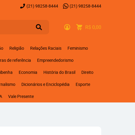
(21)
98258-8444
(21)
98258-8444
R$ 0,00
ão
Religião
Relações Raciais
Feminismo
ras de referência
Empreendedorismo
ribenha
Economia
História do Brasil
Direito
rnalismo
Dicionários e Enciclopédia
Esporte
A
Vale Presente