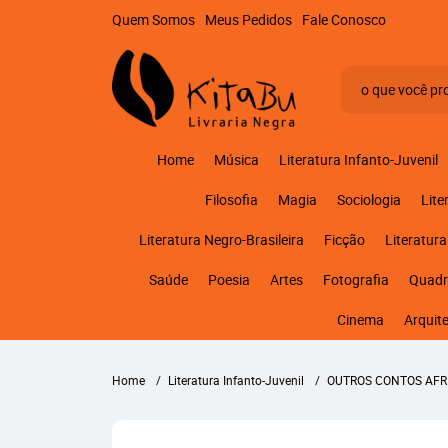
Quem Somos
Meus Pedidos
Fale Conosco
Home
Música
Literatura Infanto-Juvenil
Filosofia
Magia
Sociologia
Lite
Literatura Negro-Brasileira
Ficção
Literatura
Saúde
Poesia
Artes
Fotografia
Quadr
Cinema
Arquit
Home
Literatura Infanto-Juvenil
OUTROS CONTOS AFR