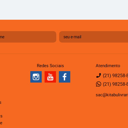
Redes Sociais
Atendimento
(21)
98258-
(21)
98258-
sac@kitabulivrar
s
is
de