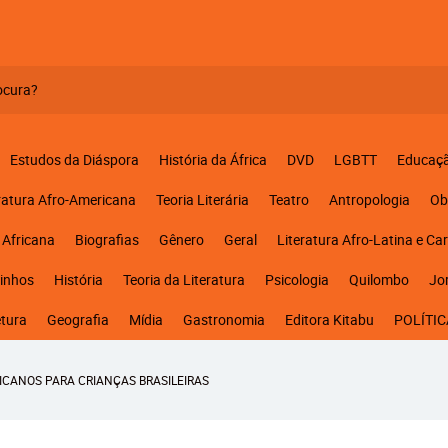
Estudos da Diáspora
História da África
DVD
LGBTT
Educaç
ratura Afro-Americana
Teoria Literária
Teatro
Antropologia
Ob
 Africana
Biografias
Gênero
Geral
Literatura Afro-Latina e Ca
inhos
História
Teoria da Literatura
Psicologia
Quilombo
Jo
etura
Geografia
Mídia
Gastronomia
Editora Kitabu
POLÍTIC
ICANOS PARA CRIANÇAS BRASILEIRAS