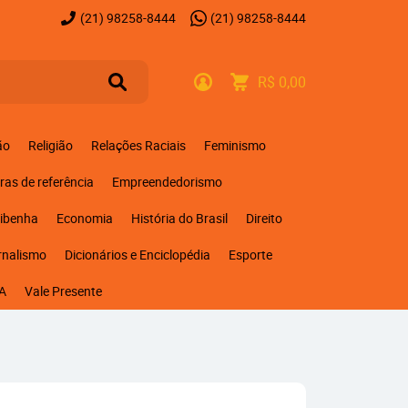
(21)
98258-8444
(21)
98258-8444
R$ 0,00
ão
Religião
Relações Raciais
Feminismo
ras de referência
Empreendedorismo
ribenha
Economia
História do Brasil
Direito
rnalismo
Dicionários e Enciclopédia
Esporte
A
Vale Presente