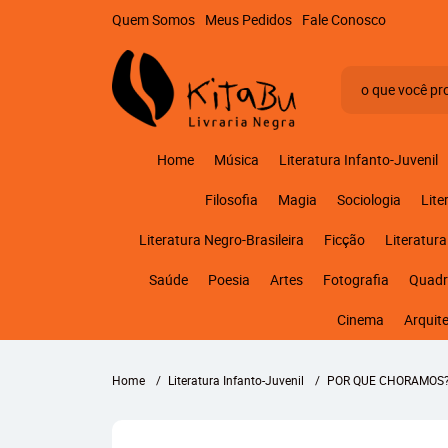
Quem Somos
Meus Pedidos
Fale Conosco
Home
Música
Literatura Infanto-Juvenil
Filosofia
Magia
Sociologia
Lite
Literatura Negro-Brasileira
Ficção
Literatura
Saúde
Poesia
Artes
Fotografia
Quadr
Cinema
Arquit
Home
Literatura Infanto-Juvenil
POR QUE CHORAMOS