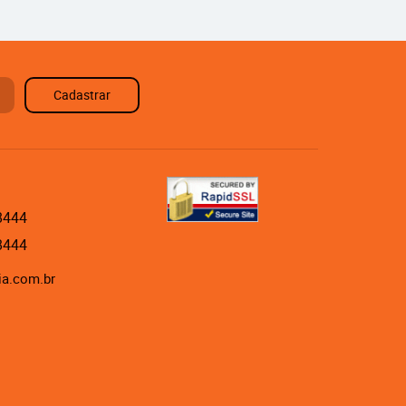
Cadastrar
8444
8444
ia.com.br