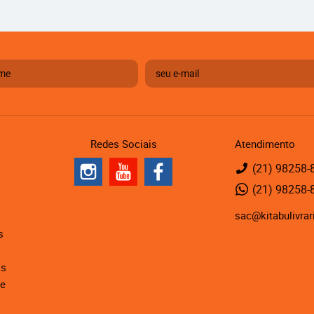
Redes Sociais
Atendimento
(21)
98258-
(21)
98258-
sac@kitabulivrar
s
is
de