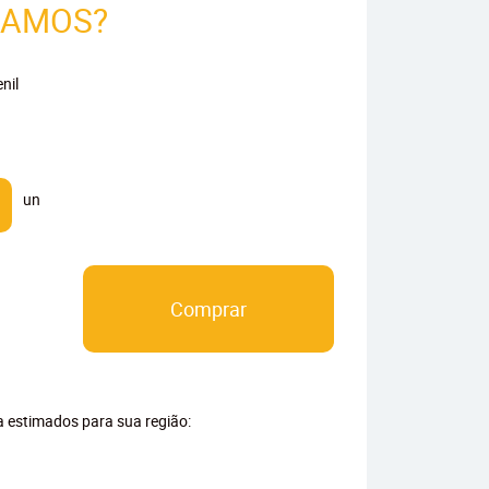
RAMOS?
nil
un
Comprar
ga estimados para sua região: