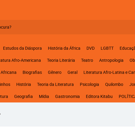
Estudos da Diáspora
História da África
DVD
LGBTT
Educaç
ratura Afro-Americana
Teoria Literária
Teatro
Antropologia
Ob
 Africana
Biografias
Gênero
Geral
Literatura Afro-Latina e Ca
inhos
História
Teoria da Literatura
Psicologia
Quilombo
Jo
etura
Geografia
Mídia
Gastronomia
Editora Kitabu
POLÍTIC
?