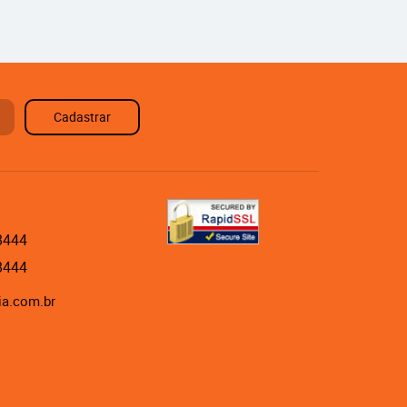
Cadastrar
8444
8444
ia.com.br