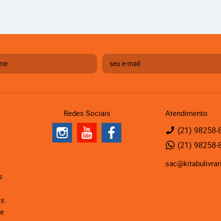
Redes Sociais
Atendimento
(21)
98258-
(21)
98258-
sac@kitabulivrar
s
is
de