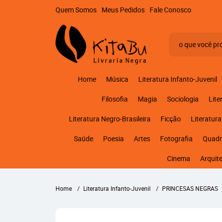
Quem Somos
Meus Pedidos
Fale Conosco
Home
Música
Literatura Infanto-Juvenil
Filosofia
Magia
Sociologia
Lite
Literatura Negro-Brasileira
Ficção
Literatura
Saúde
Poesia
Artes
Fotografia
Quadr
Cinema
Arquit
Home
Literatura Infanto-Juvenil
PRINCESAS NEGRAS