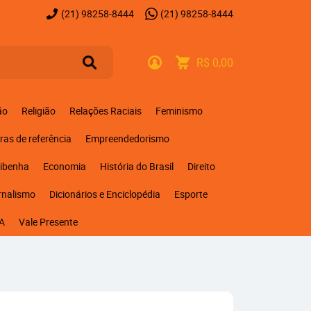
(21)
98258-8444
(21)
98258-8444
R$ 0,00
ão
Religião
Relações Raciais
Feminismo
ras de referência
Empreendedorismo
ribenha
Economia
História do Brasil
Direito
rnalismo
Dicionários e Enciclopédia
Esporte
A
Vale Presente