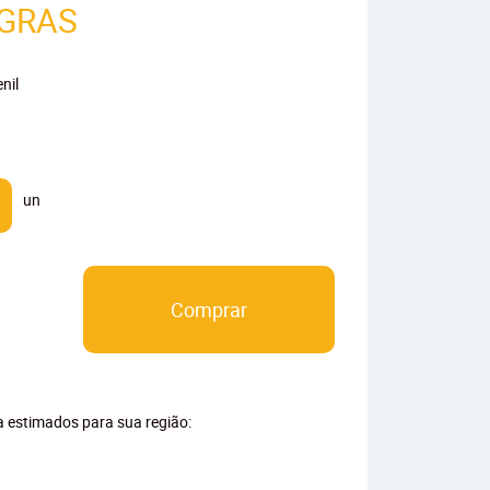
EGRAS
nil
un
Comprar
ga estimados para sua região: