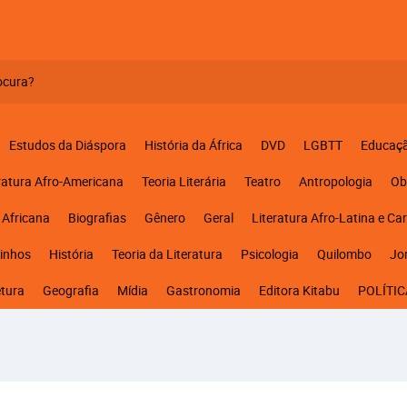
Estudos da Diáspora
História da África
DVD
LGBTT
Educaç
ratura Afro-Americana
Teoria Literária
Teatro
Antropologia
Ob
 Africana
Biografias
Gênero
Geral
Literatura Afro-Latina e Ca
inhos
História
Teoria da Literatura
Psicologia
Quilombo
Jo
etura
Geografia
Mídia
Gastronomia
Editora Kitabu
POLÍTIC