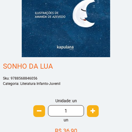
SONHO DA LUA
Sku:
9788568846056
Categoria:
Literatura Infanto-Juvenil
Unidade: un
un
R$ 36,90