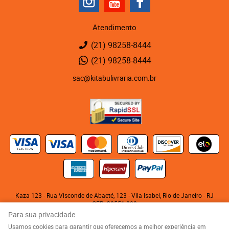
Atendimento
(21)
98258-8444
(21)
98258-8444
sac@kitabulivraria.com.br
Kaza 123 - Rua Visconde de Abaeté, 123
-
Vila Isabel, Rio de Janeiro
-
RJ
CEP: 20551-080
KITABU LIVRARIA NEGRA E EDITORA LTDA
Para sua privacidade
CNPJ: 05.510.992/0001-10
Usamos cookies para garantir que oferecemos a melhor experiência em