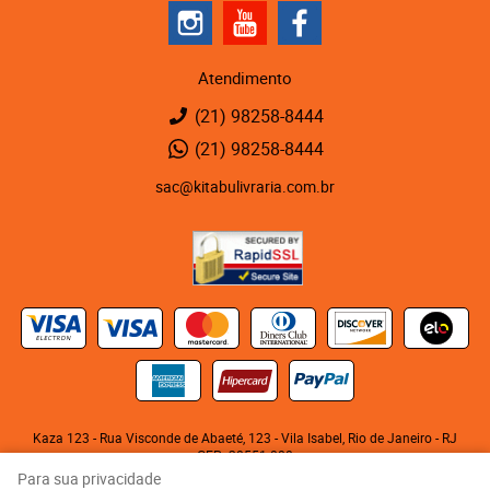
Atendimento
(21)
98258-8444
(21)
98258-8444
sac@kitabulivraria.com.br
Kaza 123 - Rua Visconde de Abaeté, 123
-
Vila Isabel, Rio de Janeiro
-
RJ
CEP: 20551-080
KITABU LIVRARIA NEGRA E EDITORA LTDA
Para sua privacidade