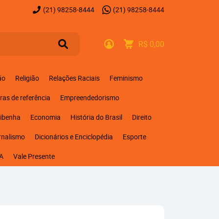
(21)
98258-8444
(21)
98258-8444
R$ 0,00
ão
Religião
Relações Raciais
Feminismo
ras de referência
Empreendedorismo
ribenha
Economia
História do Brasil
Direito
rnalismo
Dicionários e Enciclopédia
Esporte
A
Vale Presente