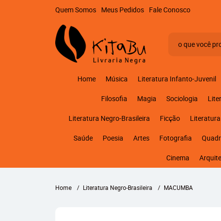
Quem Somos
Meus Pedidos
Fale Conosco
Home
Música
Literatura Infanto-Juvenil
Filosofia
Magia
Sociologia
Lite
Literatura Negro-Brasileira
Ficção
Literatura
Saúde
Poesia
Artes
Fotografia
Quadr
Cinema
Arquit
Home
Literatura Negro-Brasileira
MACUMBA