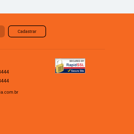
Cadastrar
8444
8444
ia.com.br