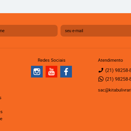
Redes Sociais
Atendimento
(21)
98258-
(21)
98258-
sac@kitabulivrar
s
is
de