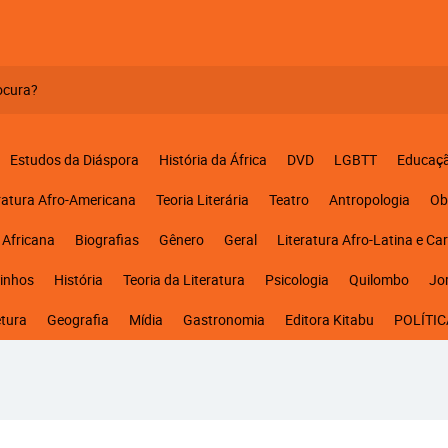
Estudos da Diáspora
História da África
DVD
LGBTT
Educaç
ratura Afro-Americana
Teoria Literária
Teatro
Antropologia
Ob
 Africana
Biografias
Gênero
Geral
Literatura Afro-Latina e Ca
inhos
História
Teoria da Literatura
Psicologia
Quilombo
Jo
etura
Geografia
Mídia
Gastronomia
Editora Kitabu
POLÍTIC