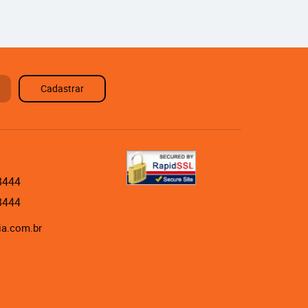
Cadastrar
8444
8444
ia.com.br