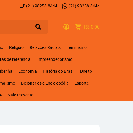
(21)
98258-8444
(21)
98258-8444
R$ 0,00
ão
Religião
Relações Raciais
Feminismo
ras de referência
Empreendedorismo
ribenha
Economia
História do Brasil
Direito
rnalismo
Dicionários e Enciclopédia
Esporte
A
Vale Presente