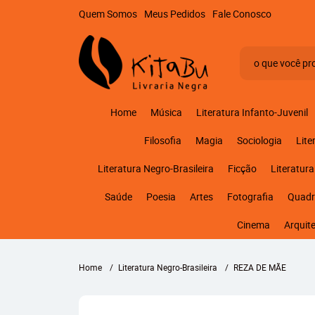
Quem Somos
Meus Pedidos
Fale Conosco
Home
Música
Literatura Infanto-Juvenil
Filosofia
Magia
Sociologia
Lite
Literatura Negro-Brasileira
Ficção
Literatura
Saúde
Poesia
Artes
Fotografia
Quadr
Cinema
Arquit
Home
Literatura Negro-Brasileira
REZA DE MÃE