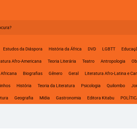
Estudos da Diáspora
História da África
DVD
LGBTT
Educaç
ratura Afro-Americana
Teoria Literária
Teatro
Antropologia
Ob
 Africana
Biografias
Gênero
Geral
Literatura Afro-Latina e Ca
inhos
História
Teoria da Literatura
Psicologia
Quilombo
Jo
etura
Geografia
Mídia
Gastronomia
Editora Kitabu
POLÍTIC