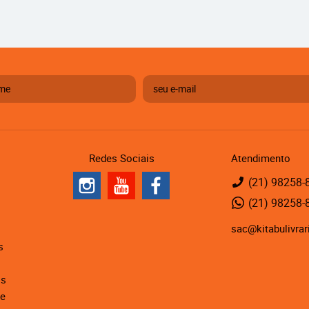
Redes Sociais
Atendimento
(21)
98258-
(21)
98258-
sac@kitabulivrar
s
is
de