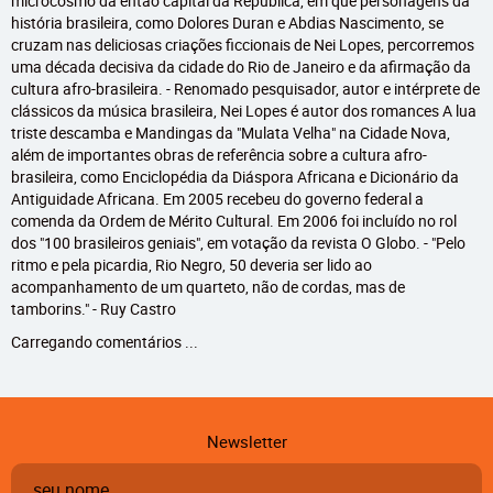
microcosmo da então capital da República, em que personagens da
história brasileira, como Dolores Duran e Abdias Nascimento, se
cruzam nas deliciosas criações ficcionais de Nei Lopes, percorremos
uma década decisiva da cidade do Rio de Janeiro e da afirmação da
cultura afro-brasileira. - Renomado pesquisador, autor e intérprete de
clássicos da música brasileira, Nei Lopes é autor dos romances A lua
triste descamba e Mandingas da "Mulata Velha" na Cidade Nova,
além de importantes obras de referência sobre a cultura afro-
brasileira, como Enciclopédia da Diáspora Africana e Dicionário da
Antiguidade Africana. Em 2005 recebeu do governo federal a
comenda da Ordem de Mérito Cultural. Em 2006 foi incluído no rol
dos "100 brasileiros geniais", em votação da revista O Globo. - "Pelo
ritmo e pela picardia, Rio Negro, 50 deveria ser lido ao
acompanhamento de um quarteto, não de cordas, mas de
tamborins." - Ruy Castro
Carregando comentários ...
Newsletter