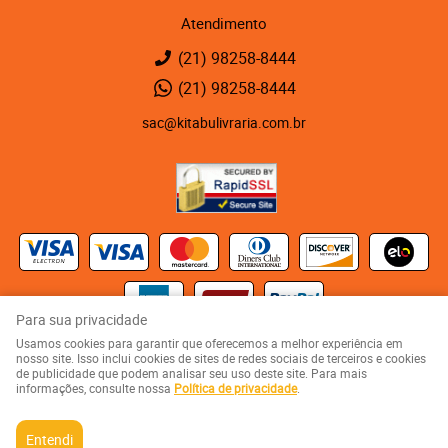
Atendimento
(21)
98258-8444
(21)
98258-8444
sac@kitabulivraria.com.br
Para sua privacidade
Usamos cookies para garantir que oferecemos a melhor experiência em
Kaza 123 - Rua Visconde de Abaeté, 123
-
Vila Isabel, Rio de Janeiro
-
RJ
nosso site. Isso inclui cookies de sites de redes sociais de terceiros e cookies
CEP: 20551-080
de publicidade que podem analisar seu uso deste site. Para mais
KITABU LIVRARIA NEGRA E EDITORA LTDA
informações, consulte nossa
Política de privacidade
.
CNPJ: 05.510.992/0001-10
Entendi