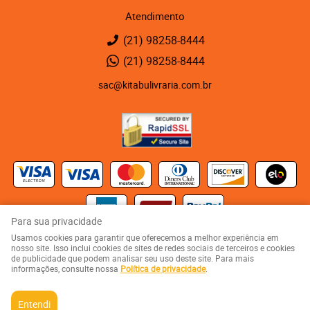
Atendimento
(21)
98258-8444
(21)
98258-8444
sac@kitabulivraria.com.br
Para sua privacidade
Usamos cookies para garantir que oferecemos a melhor experiência em
Kaza 123 - Rua Visconde de Abaeté, 123
-
Vila Isabel, Rio de Janeiro
-
RJ
nosso site. Isso inclui cookies de sites de redes sociais de terceiros e cookies
CEP: 20551-080
de publicidade que podem analisar seu uso deste site. Para mais
KITABU LIVRARIA NEGRA E EDITORA LTDA
informações, consulte nossa
Política de privacidade
.
CNPJ: 05.510.992/0001-10
Entendi