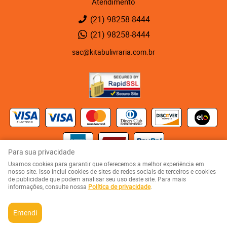
Atendimento
(21)
98258-8444
(21)
98258-8444
sac@kitabulivraria.com.br
Para sua privacidade
Usamos cookies para garantir que oferecemos a melhor experiência em
Kaza 123 - Rua Visconde de Abaeté, 123
-
Vila Isabel, Rio de Janeiro
-
RJ
nosso site. Isso inclui cookies de sites de redes sociais de terceiros e cookies
CEP: 20551-080
de publicidade que podem analisar seu uso deste site. Para mais
KITABU LIVRARIA NEGRA E EDITORA LTDA
informações, consulte nossa
Política de privacidade
.
CNPJ: 05.510.992/0001-10
Entendi
LOJA VIRTUAL CRIADA POR