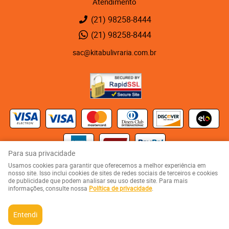
Atendimento
(21)
98258-8444
(21)
98258-8444
sac@kitabulivraria.com.br
Para sua privacidade
Usamos cookies para garantir que oferecemos a melhor experiência em
Kaza 123 - Rua Visconde de Abaeté, 123
-
Vila Isabel, Rio de Janeiro
-
RJ
nosso site. Isso inclui cookies de sites de redes sociais de terceiros e cookies
CEP: 20551-080
de publicidade que podem analisar seu uso deste site. Para mais
KITABU LIVRARIA NEGRA E EDITORA LTDA
informações, consulte nossa
Política de privacidade
.
CNPJ: 05.510.992/0001-10
Entendi
LOJA VIRTUAL CRIADA POR