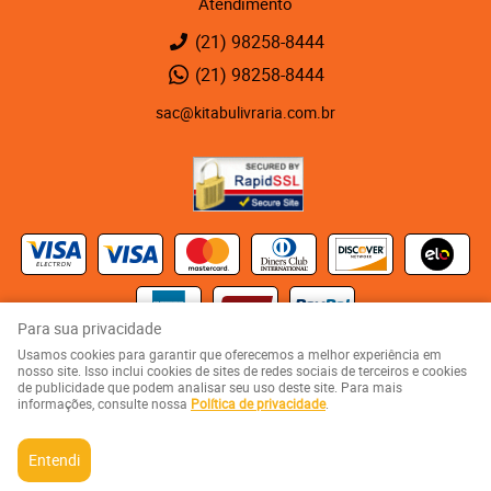
Atendimento
(21)
98258-8444
(21)
98258-8444
sac@kitabulivraria.com.br
Para sua privacidade
Usamos cookies para garantir que oferecemos a melhor experiência em
Kaza 123 - Rua Visconde de Abaeté, 123
-
Vila Isabel, Rio de Janeiro
-
RJ
nosso site. Isso inclui cookies de sites de redes sociais de terceiros e cookies
CEP: 20551-080
de publicidade que podem analisar seu uso deste site. Para mais
KITABU LIVRARIA NEGRA E EDITORA LTDA
informações, consulte nossa
Política de privacidade
.
CNPJ: 05.510.992/0001-10
Entendi
LOJA VIRTUAL CRIADA POR