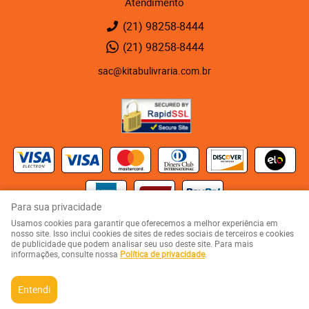
Atendimento
(21)
98258-8444
(21)
98258-8444
sac@kitabulivraria.com.br
Para sua privacidade
Usamos cookies para garantir que oferecemos a melhor experiência em
Kaza 123 - Rua Visconde de Abaeté, 123
-
Vila Isabel, Rio de Janeiro
-
RJ
nosso site. Isso inclui cookies de sites de redes sociais de terceiros e cookies
CEP: 20551-080
de publicidade que podem analisar seu uso deste site. Para mais
KITABU LIVRARIA NEGRA E EDITORA LTDA
informações, consulte nossa
Política de privacidade
.
CNPJ: 05.510.992/0001-10
Entendi
LOJA VIRTUAL CRIADA POR