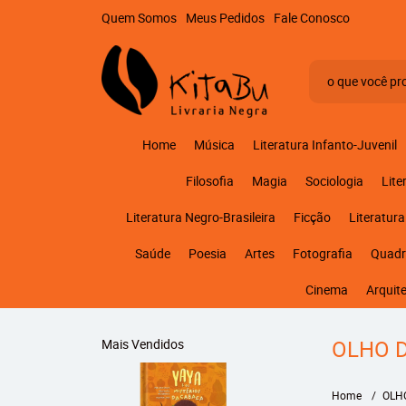
Quem Somos
Meus Pedidos
Fale Conosco
Home
Música
Literatura Infanto-Juvenil
Filosofia
Magia
Sociologia
Lite
Literatura Negro-Brasileira
Ficção
Literatura
Saúde
Poesia
Artes
Fotografia
Quadr
Cinema
Arquit
OLHO D
Mais Vendidos
Home
OLH