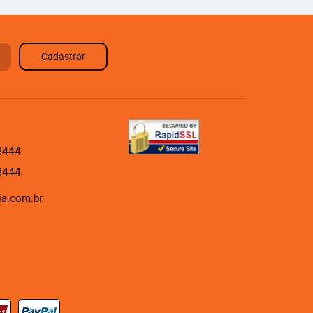
Cadastrar
8444
8444
ia.com.br