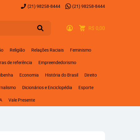
(21)
98258-8444
(21)
98258-8444
R$ 0,00
ão
Religião
Relações Raciais
Feminismo
ras de referência
Empreendedorismo
ribenha
Economia
História do Brasil
Direito
rnalismo
Dicionários e Enciclopédia
Esporte
A
Vale Presente