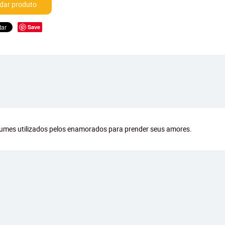
ar produto
Save
rfumes utilizados pelos enamorados para prender seus amores.