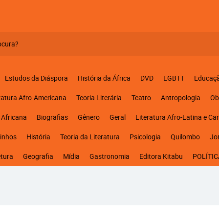
Estudos da Diáspora
História da África
DVD
LGBTT
Educaç
ratura Afro-Americana
Teoria Literária
Teatro
Antropologia
Ob
 Africana
Biografias
Gênero
Geral
Literatura Afro-Latina e Ca
inhos
História
Teoria da Literatura
Psicologia
Quilombo
Jo
etura
Geografia
Mídia
Gastronomia
Editora Kitabu
POLÍTIC